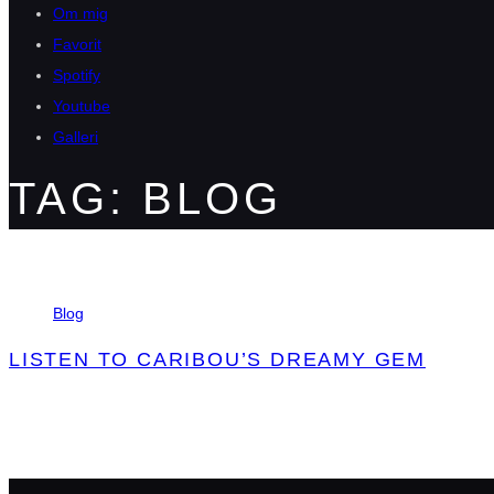
Om mig
Favorit
Spotify
Youtube
Galleri
TAG: BLOG
Tags
Blog
LISTEN TO CARIBOU’S DREAMY GEM