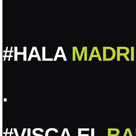
#HALA
MADRI
.
#VISCA EL
BA