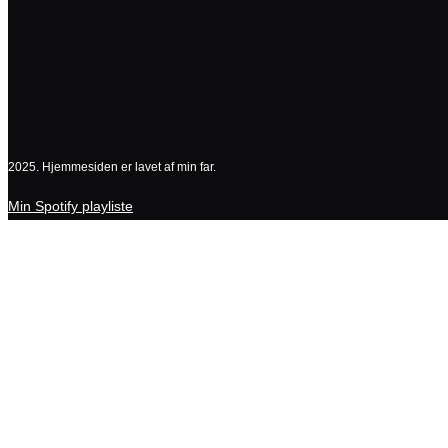
2025. Hjemmesiden er lavet af min far.
Min Spotify playliste
Explore
Drag