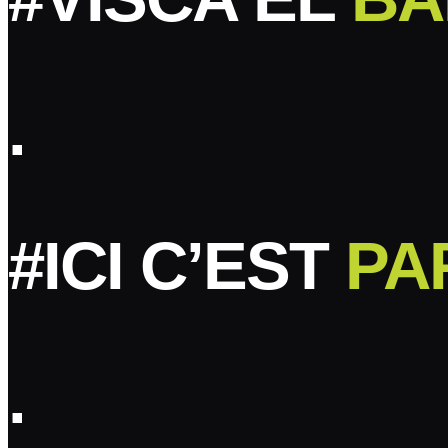
.
#ICI C’EST
PA
.